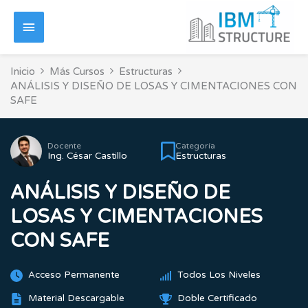
Ir
Menú
al
contenido
principal
Inicio
Más Cursos
Estructuras
ANÁLISIS Y DISEÑO DE LOSAS Y CIMENTACIONES CON
SAFE
Docente
Categoría
Ing. César Castillo
Estructuras
ANÁLISIS Y DISEÑO DE
LOSAS Y CIMENTACIONES
CON SAFE
Acceso Permanente
Todos Los Niveles
Material Descargable
Doble Certificado